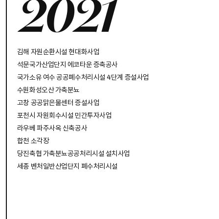
2021
김해 자원순환시설 현대화사업
석문국가산업단지 에코타운 증축공사
국가소유 여수 공공폐수처리시설 4단계 증설사업
수원화성오산 가축분뇨
고창 공공맑은물센터 증설사업
포천시 자원회수시설 민간투자사업
라우베 파주사옥 신축공사
합천 소각장
당진축협 가축분뇨공공처리시설 설치사업
세종 벤처일반산업단지 폐수처리시설