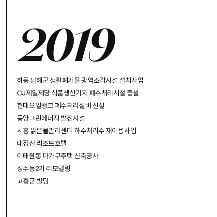
2019
하동 남해군 생활폐기물 광역소각시설 설치사업
CJ제일제당 식품생산기지 폐수처리시설 증설
현대오일뱅크 폐수처리설비 신설
동양그린에너지 발전시설
시흥 맑은물관리센터 하수처리수 재이용사업
내장산 리조트호텔
이태원동 다가구주택 신축공사
성수동2가 리모델링
고흥군 빌딩