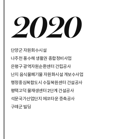
2020
단양군 자원회수시설
나주천 풍수해 생활권 종합정비사업
은평구 광역자원순환센터 건립공사
난지 음식물폐기물 자원화시설 개보수사업
행정중심복합도시 수질복원센터 건설공사
평택고덕 물재생센터 2단계 건설공사
석문국가산업단지 에코타운 증축공사
구례군 빌딩