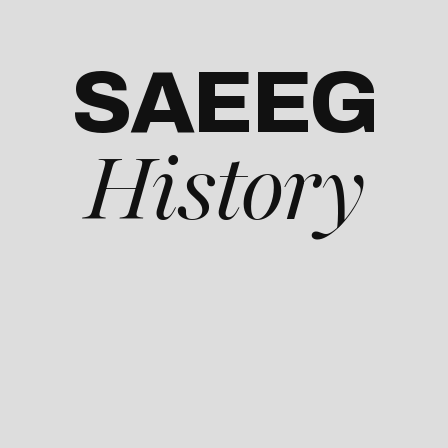
SAEEG
History